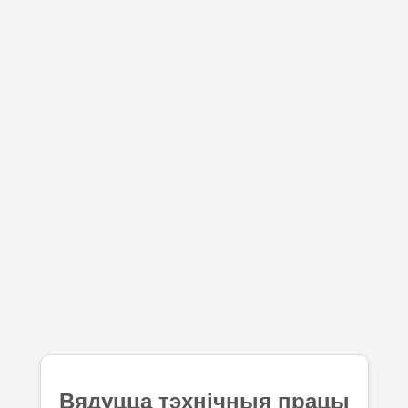
Вядуцца тэхнічныя працы